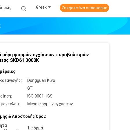
Greek
δήσεις
Ζητήστε ένα απόσπασμα
K
 μέρη φορμών εγχύσεων πυροβολισμών
ειας SKD61 3000K
μέρειες:
καταγωγής:
Dongguan Κίνα
:
GT
οίηση:
ISO 9001 , IGS
 μοντέλου:
Μέρη φορμών εγχύσεων
μής & Αποστολής Όροι:
ητα
1 φόρμα