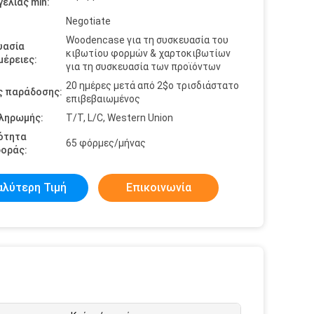
ελίας min:
Negotiate
Woodencase για τη συσκευασία του
υασία
κιβωτίου φορμών & χαρτοκιβωτίων
έρειες:
για τη συσκευασία των προϊόντων
20 ημέρες μετά από 2$ο τρισδιάστατο
ς παράδοσης:
επιβεβαιωμένος
πληρωμής:
T/T, L/C, Western Union
ότητα
65 φόρμες/μήνας
οράς:
αλύτερη Τιμή
Επικοινωνία