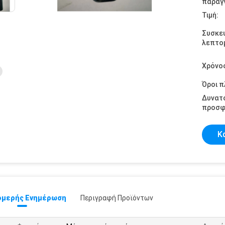
παραγγ
Τιμή:
Συσκε
λεπτομ
Χρόνο
Όροι 
Δυνατ
προσφ
Κ
μερής Ενημέρωση
Περιγραφή Προϊόντων