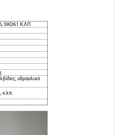
6, SKD61 Κ.ΛΠ.
η
λβίδες, υδραυλικό
 κ.λπ.