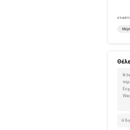
ετικέτ
Μέρ
Θέλε
Ik 
περ
Ευχ
Wac