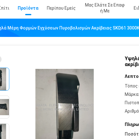
Μας Ελάτε Σε Επαφ
Σπίτι
Προϊόντα
Περίπου Εμείς
Ει
Ή Με
ηλά Μέρη Φορμών Εγχύσεων Πυροβολισμών Ακρίβειας SKD61 3000
Υψηλά
ακρίβ
Λεπτο
Τόπος 
Μάρκα
Πιστοπ
Αριθμό
Πληρω
Ποσότ