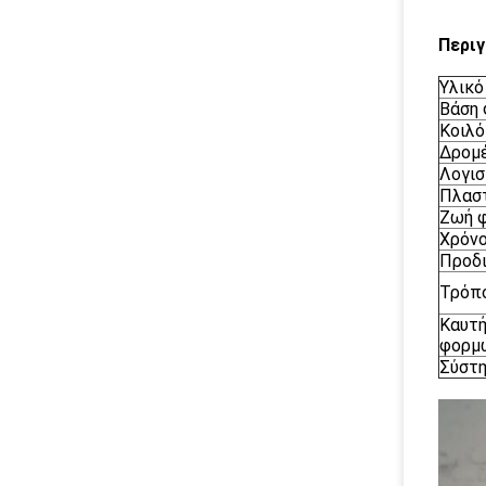
Περιγ
Υλικ
Βάση
Κοιλό
Δρομ
Λογισ
Πλαστ
Ζωή 
Χρόν
Προδ
Τρόπ
Καυτή
φορμ
Σύστ