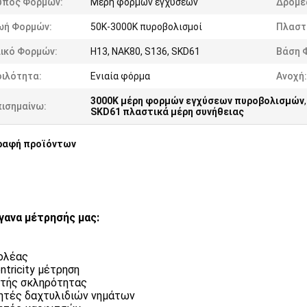
ύπος Φορμών:
Μέρη φορμών εγχύσεων
Δρομέ
ωή Φορμών:
50K-3000K πυροβολισμοί
Πλαστι
λικό Φορμών:
H13, NAK80, S136, SKD61
Βάση 
οιλότητα:
Ενιαία φόρμα
Ανοχή:
3000K μέρη φορμών εγχύσεων πυροβολισμών
πισημαίνω:
SKD61 πλαστικά μέρη συνήθειας
ραφή προϊόντων
γανα μέτρησής μας:
ολέας
ntricity μέτρηση
τής σκληρότητας
τές δαχτυλιδιών νημάτων