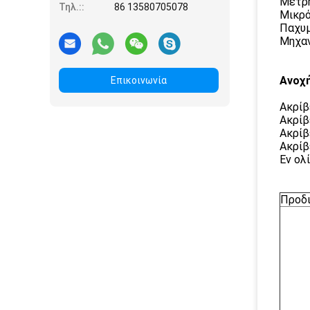
Μετρ
Τηλ.::
86 13580705078
Μικρ
Παχυμ
Μηχαν
Ανοχ
Επικοινωνία
Ακρίβε
Ακρίβ
Ακρίβ
Ακρίβ
Εν ολ
Προδ