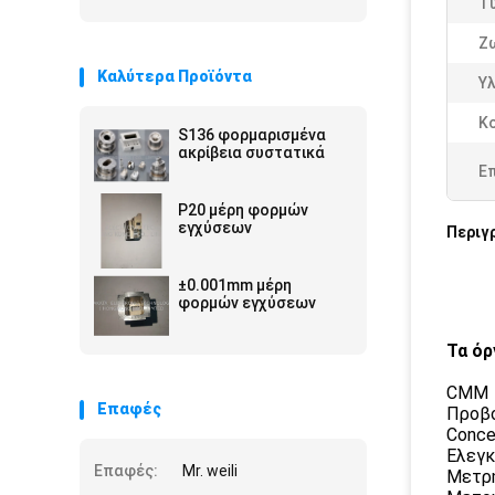
Τ
Ζ
Καλύτερα Προϊόντα
Υ
Κ
S136 φορμαρισμένα
ακρίβεια συστατικά
Ε
P20 μέρη φορμών
εγχύσεων
Περιγ
±0.001mm μέρη
φορμών εγχύσεων
Τα όρ
CMM
Επαφές
Προβ
Conce
Ελεγκ
Επαφές:
Mr. weili
Μετρη