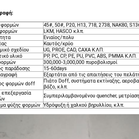
ραφή:
ό φορμών
45#, 50#, P20, H13, 718, 2738, NAK80, S13
 φορμών
LKM, HASCO κ.λπ.
τητα
Ενιαίος/πολυ
έας
Καυτός/κρύο
μικό σχεδίου
UG, PROE, CAD, CAXA Κ.ΛΠ.
ικό υλικό
PP, PC, CP, PE, PU, PVC, ABS, PMMA Κ.ΛΠ.
φορμών
300,000-3,000,000 πυροβολισμοί
ος παράδοσης
15-60days
ιαγραφή
Εξαρτάται από τις απαιτήσεις του πελάτ
Πιάτο Doff, συστήματα εκτίναξης, αεροβα
ος φορμών doff
βάζο, κ.λπ.
 επεξεργασία
Συμπεριλαμβανομένου quencher, μετρίαση,
ών
ημα ψύξης φορμών
Υδρόψυξη ή χαλκού βηρυλλίου, κ.λπ.