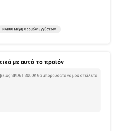
NAK80 Μέρη Φορμών Εγχύσεων
ικά με αυτό το προϊόν
βειας SKD61 3000K θα μπορούσατε να μου στείλετε
.