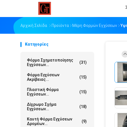
Αρχική Σελίδα
Προϊόντα
Μέρη Φορμών Εγχύσεων
Υψ
Κατηγορίες
Φόρμα Σχηματοποίησης
(31)
Εγχύσεων...
Φόρμα Εγχύσεων
(15)
Ακρίβειας...
Πλαστική Φόρμα
(15)
Εγχύσεων...
Δίχρωμο Σχήμα
(18)
Εγχύσεων...
Καυτή Φόρμα Εγχύσεων
(9)
Δρομέων...