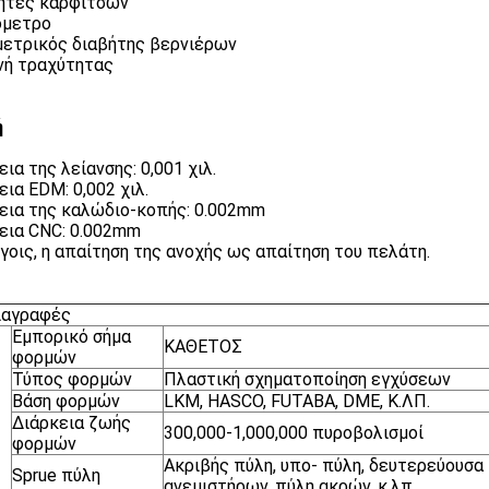
ητές καρφιτσών
όμετρο
ετρικός διαβήτης βερνιέρων
ή τραχύτητας
ή
ια της λείανσης: 0,001 χιλ.
εια EDM: 0,002 χιλ.
εια της καλώδιο-κοπής: 0.002mm
εια CNC: 0.002mm
ίγοις, η απαίτηση της ανοχής ως απαίτηση του πελάτη.
ιαγραφές
Εμπορικό σήμα
ΚΑΘΕΤΟΣ
φορμών
Τύπος φορμών
Πλαστική σχηματοποίηση εγχύσεων
Βάση φορμών
LKM, HASCO, FUTABA, DME, Κ.ΛΠ.
Διάρκεια ζωής
300,000-1,000,000 πυροβολισμοί
φορμών
Ακριβής πύλη, υπο- πύλη, δευτερεύουσα 
Sprue πύλη
ανεμιστήρων, πύλη ακρών, κ.λπ.