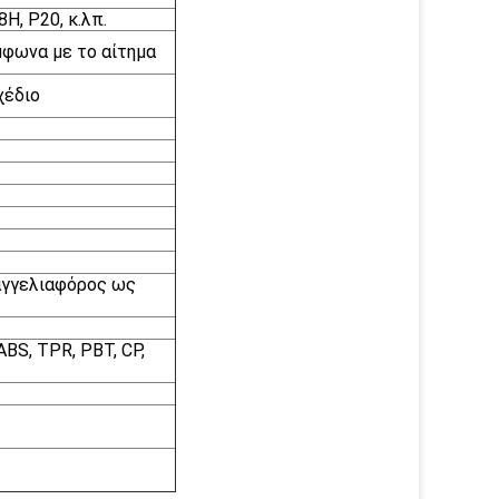
H, P20, κ.λπ.
μφωνα με το αίτημα
χέδιο
 αγγελιαφόρος ως
ABS, TPR, PBT, CP,