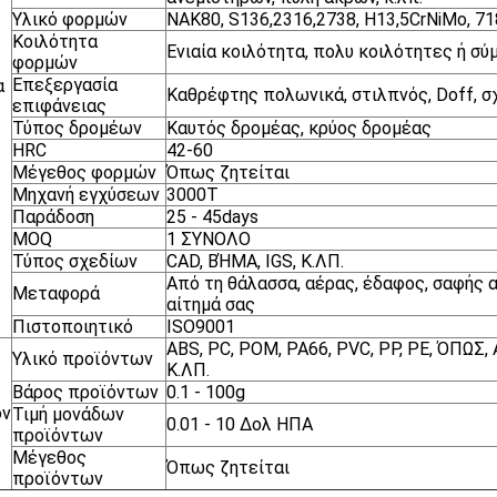
Υλικό φορμών
NAK80, S136,2316,2738, H13,5CrNiMo, 718
Κοιλότητα
Ενιαία κοιλότητα, πολυ κοιλότητες ή σύ
φορμών
Επεξεργασία
α
Καθρέφτης πολωνικά, στιλπνός, Doff, σ
επιφάνειας
Τύπος δρομέων
Καυτός δρομέας, κρύος δρομέας
HRC
42-60
Μέγεθος φορμών
Όπως ζητείται
Μηχανή εγχύσεων
3000T
Παράδοση
25 - 45days
MOQ
1 ΣΥΝΟΛΟ
Τύπος σχεδίων
CAD, ΒΉΜΑ, IGS, Κ.ΛΠ.
Από τη θάλασσα, αέρας, έδαφος, σαφής
Μεταφορά
αίτημά σας
Πιστοποιητικό
ISO9001
ABS, PC, POM, PA66, PVC, PP, PE, ΌΠΩΣ, 
Υλικό προϊόντων
Κ.ΛΠ.
Βάρος προϊόντων
0.1 - 100g
όν
Τιμή μονάδων
0.01 - 10 Δολ ΗΠΑ
προϊόντων
Μέγεθος
Όπως ζητείται
προϊόντων