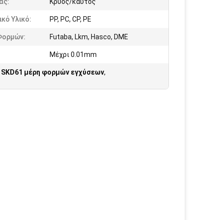
ας:
Κρύος/καυτός
κό Υλικό:
PP, PC, CP, PE
Φορμών:
Futaba, Lkm, Hasco, DME
Μέχρι 0.01mm
,
SKD61 μέρη φορμών εγχύσεων
,