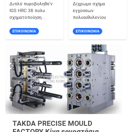
Διπλό πυροβοληθε'ν
Δίχρωμο σχήμα
IGS HRC 38 πολυ
εγχύσεων
σχηματοποίηση
πολυαιθυλενίου
εγχύσεων χρώματος
ΕΠΙΚΟΙΝΩΝΊΑ
ΕΠΙΚΟΙΝΩΝΊΑ
TAKDA PRECISE MOULD
FACTORY Κίνα εργοστάσια