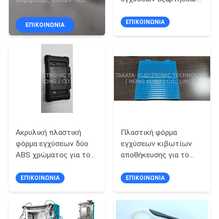
ΈΛΕΓΧΟΣ
ανίχνευσης
χρησιμοποιεί POM
νουκλεϊνικού
ΚΡΥΦΟΚΟΙΤΆΖΕΙ
ΕΠΙΚΟΙΝΩΝΊΑ
ΕΠΙΚΟΙΝΩΝΊΑ
οξέος/ODM διαθέσιμοι
πλαστικό
ΜΑΣ
ΕΛΆΤΕ
ΣΕ
ΕΠΑΦΉ
ΜΕ
Ακρυλική πλαστική
Πλαστική φόρμα
ΕΙΔΉΣΕΙΣ
φόρμα εγχύσεων δύο
εγχύσεων κιβωτίων
ABS χρώματος για τον
αποθήκευσης για το
ΖΗΤΉΣΤΕ
αυτοκινητικό
ηλεκτρονικό τμήμα
ανιχνευτή
ακρίβειας
ΕΠΙΚΟΙΝΩΝΊΑ
ΕΠΙΚΟΙΝΩΝΊΑ
ΈΝΑ
ΑΠΌΣΠΑΣΜΑ