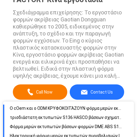
Σχεδιάγραμμα επιχείρησης: Το εργοστάσιο
φορμών ακρίβειας Gaotian Dongguan
καθιερώθηκε το 2005, ειδικεμένος στην
ανάπτυξη, το σχέδιο και την παραγωγή
φορμών εγχύσεων. Το Eing ο κύριος
πλαστικός κατασκευαστής φορμών στην
Κίνα, εργοστάσιο φορμών ακρίβειας Gaotian
ενεργά και ειλικρινά έχει προσπαθήσει να
βελτιωθεί. Ειδικά στην πλαστική φόρμα
υψηλής ακρίβειας, έχουμε κάνει μια καλή
εργασία από αυτή την άποψη και έχουμε
πολύ στην πίστωσή της. Η συγκέντρωση
Call Now
Contact Us
της κατασκευής, του σχεδίου, της
εφαρμοσμένης μηχανικής και του
Ο cOem και ο ODM ΚΡΥΦΟΚΟΙΤΆΖΟΥΝ φόρμα μερών εκτυπωτών βάσεων LKM
μάρκετινγκ, η επιχείρησή μας έχει
δεσμευθεί στον τομέα της παραγωγής
τρισδιάστατη εκτυπωτών S136 HASCO βάσεων σχηματοποίηση εγχύσεων συνήθειας πλαστική
φορμών και τ...
Φόρμα μερών εκτυπωτών βάσεων φορμών DME ABS S136
Ηλεκτρονική φόρμα μερών εκτυπωτών πυροβολισμών IGS 1000000