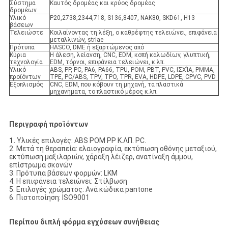
Σύστημα
Καυτός δρομέας και κρύος δρομέας
δρομέων
Υλικό
P20,2738,2344,718, S136,8407, NAK80, SKD61, H13
βάσεων
Τελειώστε
Κοιλαίνοντας τη λέξη, ο καθρέφτης τελειώνει, επιφάνεια
μεταλλινών, striae
Πρότυπα
HASCO, DME ή εξαρτώμενος από
Κύρια
Η άλεση, λείανση, CNC, EDM, κοπή καλωδίων, γλυπτική,
τεχνολογία
EDM, τόρνοι, επιφάνεια τελειώνει, κ.λπ.
Υλικό
ABS, PP, PC, PA6, PA66, TPU, POM, PBT, PVC, ΙΣΧΊΑ, PMMA,
προϊόντων
TPE, PC/ABS, TPV, TPO, TPR, EVA, HDPE, LDPE, CPVC, PVD
Εξοπλισμός
CNC, EDM, που κόβουν τη μηχανή, τα πλαστικά
μηχανήματα, το πλαστικό μέρος κ.λπ.
Περιγραφή προϊόντων
1.
Υλικές επιλογές: ABS POM PP Κ.ΛΠ. PC.
2. Μετά τη θεραπεία: ελαιογραφία, εκτύπωση οθόνης μεταξιού,
εκτύπωση μαξιλαριών, χάραξη λέιζερ, ανατίναξη άμμου,
επίστρωμα σκονών
3. Πρότυπα βάσεων φορμών: LKM
4. Η επιφάνεια τελειώνει: Στίλβωση
5. Επιλογές χρώματος: Ανά κώδικα pantone
6. Πιστοποίηση: ISO9001
Περίπου διπλή φόρμα εγχύσεων συνήθειας