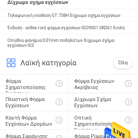
Δίχρωμο σχήμα εγχύσεων
Τηλεφωνική υπόθεση GT 738H δίχρωμο σχήμα εγχύσεων
Ένδυση - ανθεκτική φόρμα εγχύσεων ISO9001 SKD61 διπλή
Οπίσθια φανάρια 0.01mm ποδηλάτων δίχρωμο σχήμα
εγχύσεων IGS
Λαϊκή κατηγορία
Όλα
Φόρμα 
Φόρμα Εγχύσεων 
Σχηματοποίησης 
Ακρίβειας
Εγχύσεων
Πλαστική Φόρμα 
Δίχρωμο Σχήμα 
Εγχύσεων
Εγχύσεων
Καυτή Φόρμα 
Οπτική 
Εγχύσεων Δρομέων
Σχηματοποίηση 
Εγχύσεων
Φόρμα Σφράγισης 
Φόρμα Ρίψεων 