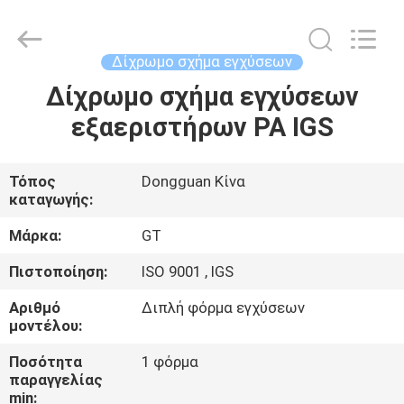
TAKDA
PRECISE
MOULD
FACTORY.
All
Δίχρωμο σχήμα εγχύσεων
Rights
Reserved.
Δίχρωμο σχήμα εγχύσεων
ΣΠΊΤΙ
εξαεριστήρων PA IGS
ΠΡΟΪΌΝΤΑ
Τόπος
Dongguan Κίνα
καταγωγής:
ΠΕΡΊΠΟΥ
ΕΜΕΊΣ
Μάρκα:
GT
Πιστοποίηση:
ISO 9001 , IGS
ΓΎΡΟΣ
Αριθμό
Διπλή φόρμα εγχύσεων
ΕΡΓΟΣΤΑΣΊΩΝ
μοντέλου:
Ποσότητα
1 φόρμα
παραγγελίας
ΠΟΙΟΤΙΚΌΣ
min: