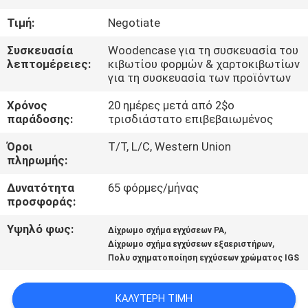
ΈΛΕΓΧΟΣ
Τιμή:
Negotiate
ΜΑΣ
Συσκευασία
Woodencase για τη συσκευασία του
λεπτομέρειες:
κιβωτίου φορμών & χαρτοκιβωτίων
ΕΛΆΤΕ
για τη συσκευασία των προϊόντων
ΣΕ
Χρόνος
20 ημέρες μετά από 2$ο
παράδοσης:
τρισδιάστατο επιβεβαιωμένος
ΕΠΑΦΉ
ΜΕ
Όροι
T/T, L/C, Western Union
πληρωμής:
ΕΙΔΉΣΕΙΣ
Δυνατότητα
65 φόρμες/μήνας
προσφοράς:
Υψηλό φως:
,
ΖΗΤΉΣΤΕ
Δίχρωμο σχήμα εγχύσεων PA
,
Δίχρωμο σχήμα εγχύσεων εξαεριστήρων
ΈΝΑ
Πολυ σχηματοποίηση εγχύσεων χρώματος IGS
ΑΠΌΣΠΑΣΜΑ
ΚΑΛΎΤΕΡΗ ΤΙΜΉ