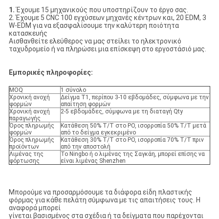
1.
Έχουμε 15 μηχανικούς που υποστηρίζουν το έργο σας.
2. Έχουμε 5 CNC 100 εγχύσεων μηχανές κέντρων και, 20 EDM, 3
W-EDM για να εξασφαλίσουμε την καλύτερη ποιότητα
κατασκευής
Αισθανθείτε ελεύθερος να μας στείλει το ηλεκτρονικό
ταχυδρομείο ή να πληρώσει μια επίσκεψη στο εργοστάσιό μας.
Εμπορικές πληροφορίες:
MOQ
1 σύνολο
Χρονική ανοχή
Δείγμα T1, περίπου 3-10 εβδομάδες, σύμφωνα με την
φορμών
απαίτηση φορμών
Χρονική ανοχή
2-5 εβδομάδες, σύμφωνα με τη διαταγή Qty
παραγωγής
Όρος πληρωμής
Κατάθεση 50% T/T στο PO, ισορροπία 50% T/T μετά
φορμών
από το δείγμα εγκεκριμένο
Όρος πληρωμής
Κατάθεση 30% T/T στο PO, ισορροπία 70% T/T πριν
προϊόντων
από την αποστολή
Λιμένας της
Το Ningbo ή ο λιμένας της Σαγκάη, μπορεί επίσης να
φόρτωσης
είναι λιμένας Shenzhen
Μπορούμε να προσαρμόσουμε τα διάφορα είδη πλαστικής
φόρμας για κάθε πελάτη σύμφωνα με τις απαιτήσεις τους. Η
αναφορά μπορεί
γίνεται βασισμένος στα σχέδια ή τα δείγματα που παρέχονται