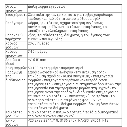
Όνομα
Διπλή φόρμα εγχύσεων
προϊόντων
Υποσχόμαστε
Όλοι πελάτης-κεντρικοί, ποτέ για το βραχυπρόθεσμο
κέρδος, και πωλούν τα μακροπρόθεσμα οφέλη
Παράγουμε
Φόρμα, πρωτότυπο, σχηματοποίηση εγχύσεων,
συνέλευση προϊόντων, εκτύπωση επιφάνειας, που
ψεκάζει την ολοκλήρωση επιφάνειας
Παρακαλώ
2$ος, τρισδιάστατος, δείγματα, ή το μέγεθος των
παρέχετε
εικόνων πολυ-γωνίας
Χρόνος
20-35 ημέρες
φορμών
Χρόνος
7-15 ημέρες
προϊόντων
Ακρίβεια
+/--0.01mm
Moud
Ζωή φορμών
50-100 εκατομμύριο πυροβολισμοί
Παραγωγή
Σχέδια λογιστικού ελέγχου - την ανάλυση ροής -
της
επικύρωση σχεδίου - υλικά συνήθειας - επεξεργασία
διαδικασίας
φορμών - επεξεργασία πυρήνων - ηλεκτρόδιο που
επεξεργάζεται - επεξεργασία συστημάτων δρομέων - την
επεξεργασία και την προμήθεια μερών στη μηχανή - που
επεξεργάζονται την αποδοχή - διαδικασία επεξεργασίας
επιφάνειας κοιλοτήτων - σύνθετος κύβος τρόπου - το
ολόκληρο επίστρωμα επιφάνειας φορμών - να
τοποθετήσει πιάτο - δείγμα φορμών - δοκιμή δειγμάτων -
που στέλνει τα δείγματα
Κοιλότητα
Μια κοιλότητα, η πολυ-κοιλότητα ή τα ίδια διαφορετικά
φορμών
προϊόντα γίνονται από κοινού
Υλικό
P20,2738,2344,718, S136,8407, NAK80, SKD61, H13
φορμών