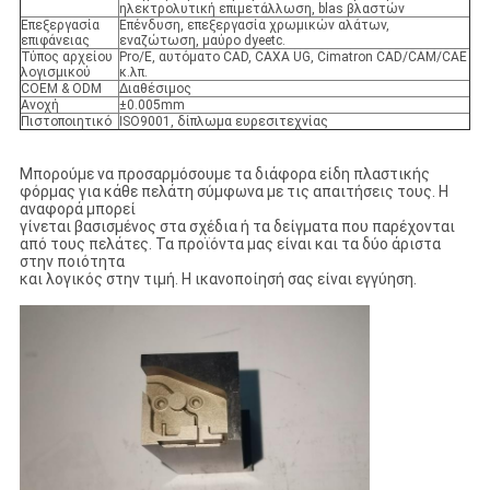
ηλεκτρολυτική επιμετάλλωση, blas βλαστών
Επεξεργασία
Επένδυση, επεξεργασία χρωμικών αλάτων,
επιφάνειας
εναζώτωση, μαύρο dyeetc.
Τύπος αρχείου
Pro/E, αυτόματο CAD, CAXA UG, Cimatron CAD/CAM/CAE
λογισμικού
κ.λπ.
COEM & ODM
Διαθέσιμος
Ανοχή
±0.005mm
Πιστοποιητικό
ISO9001, δίπλωμα ευρεσιτεχνίας
Μπορούμε να προσαρμόσουμε τα διάφορα είδη πλαστικής
φόρμας για κάθε πελάτη σύμφωνα με τις απαιτήσεις τους. Η
αναφορά μπορεί
γίνεται βασισμένος στα σχέδια ή τα δείγματα που παρέχονται
από τους πελάτες. Τα προϊόντα μας είναι και τα δύο άριστα
στην ποιότητα
και λογικός στην τιμή. Η ικανοποίησή σας είναι εγγύηση.