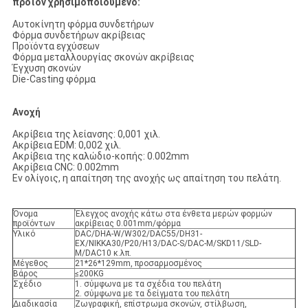
προϊόν χρησιμοποιούμενο:
Αυτοκίνητη φόρμα συνδετήρων
Φόρμα συνδετήρων ακρίβειας
Προϊόντα εγχύσεων
Φόρμα μεταλλουργίας σκονών ακρίβειας
Έγχυση σκονών
Die-Casting φόρμα
Ανοχή
Ακρίβεια της λείανσης: 0,001 χιλ.
Ακρίβεια EDM: 0,002 χιλ.
Ακρίβεια της καλώδιο-κοπής: 0.002mm
Ακρίβεια CNC: 0.002mm
Εν ολίγοις, η απαίτηση της ανοχής ως απαίτηση του πελάτη.
Όνομα
Έλεγχος ανοχής κάτω στα ένθετα μερών φορμών
προϊόντων
ακρίβειας 0.001mm/φόρμα
Υλικό
DAC/DHA-W/W302/DAC55/DH31-
EX/NIKKA30/P20/H13/DAC-S/DAC-M/SKD11/SLD-
M/DAC10 κ.λπ.
Μέγεθος
21*26*129mm, προσαρμοσμένος
Βάρος
≤200KG
Σχέδιο
1. σύμφωνα με τα σχέδια του πελάτη
2. σύμφωνα με τα δείγματα του πελάτη
Διαδικασία
Ζωγραφική, επίστρωμα σκονών, στίλβωση,