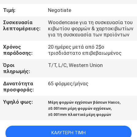
ΈΛΕΓΧΟΣ
Τιμή:
Negotiate
ΜΑΣ
Συσκευασία
Woodencase για τη συσκευασία του
λεπτομέρειες:
κιβωτίου φορμών & χαρτοκιβωτίων
ΕΛΆΤΕ
για τη συσκευασία των προϊόντων
ΣΕ
Χρόνος
20 ημέρες μετά από 2$ο
παράδοσης:
τρισδιάστατο επιβεβαιωμένος
ΕΠΑΦΉ
ΜΕ
Όροι
T/T, L/C, Western Union
πληρωμής:
ΕΙΔΉΣΕΙΣ
Δυνατότητα
65 φόρμες/μήνας
προσφοράς:
Υψηλό φως:
,
ΖΗΤΉΣΤΕ
Μέρη φορμών εγχύσεων βάσεων Hasco
,
±0.001mm μέρη φορμών εγχύσεων
ΈΝΑ
±0.001mm πλαστικά μέρη φορμών
ΑΠΌΣΠΑΣΜΑ
ΚΑΛΎΤΕΡΗ ΤΙΜΉ