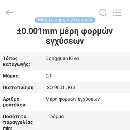
TAKDA
PRECISE
MOULD
FACTORY.
All
Μέρη φορμών εγχύσεων
Rights
Reserved.
±0.001mm μέρη φορμών
ΣΠΊΤΙ
εγχύσεων
ΠΡΟΪΌΝΤΑ
Τόπος
Dongguan Κίνα
καταγωγής:
ΠΕΡΊΠΟΥ
ΕΜΕΊΣ
Μάρκα:
GT
Πιστοποίηση:
ISO 9001 , IGS
ΓΎΡΟΣ
Αριθμό
Μέρη φορμών εγχύσεων
ΕΡΓΟΣΤΑΣΊΩΝ
μοντέλου:
Ποσότητα
1 φόρμα
παραγγελίας
ΠΟΙΟΤΙΚΌΣ
min: