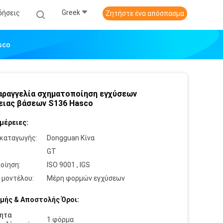
Greek
δήσεις
Ζητήστε ένα απόσπασμα
sco
αραγγελία σχηματοποίηση εγχύσεων
ειας βάσεων S136 Hasco
μέρειες:
καταγωγής:
Dongguan Κίνα
:
GT
οίηση:
ISO 9001 , IGS
 μοντέλου:
Μέρη φορμών εγχύσεων
μής & Αποστολής Όροι:
ητα
1 φόρμα