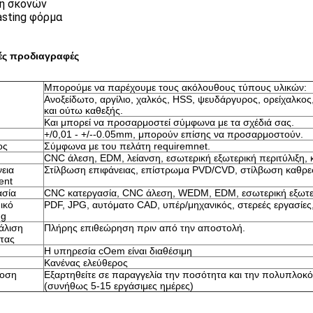
η σκονών
asting φόρμα
ές προδιαγραφές
Μπορούμε να παρέχουμε τους ακόλουθους τύπους υλικών:
Ανοξείδωτο, αργίλιο, χαλκός, HSS, ψευδάργυρος, ορείχαλκο
και ούτω καθεξής.
Και μπορεί να προσαρμοστεί σύμφωνα με τα σχέδιά σας.
+/0,01 - +/--0.05mm, μπορούν επίσης να προσαρμοστούν.
ος
Σύμφωνα με του πελάτη requiremnet.
CNC άλεση, EDM, λείανση, εσωτερική εξωτερική περιτύλιξη, 
εια
Στίλβωση επιφάνειας, επίστρωμα PVD/CVD, στίλβωση καθρε
ent
ασία
CNC κατεργασία, CNC άλεση, WEDM, EDM, εσωτερική εξωτερι
ικό
PDF, JPG, αυτόματο CAD, υπέρ/μηχανικός, στερεές εργασίες,
ng
άλιση
Πλήρης επιθεώρηση πριν από την αποστολή.
τας
Η υπηρεσία cOem είναι διαθέσιμη
Κανένας ελεύθερος
οση
Εξαρτηθείτε σε παραγγελία την ποσότητα και την πολυπλοκό
(συνήθως 5-15 εργάσιμες ημέρες)