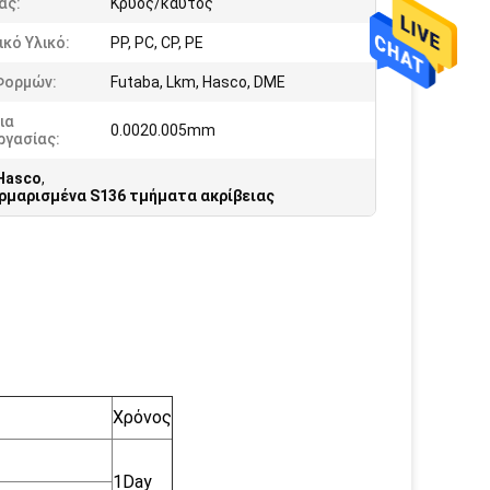
ας:
Κρύος/καυτός
κό Υλικό:
PP, PC, CP, PE
Φορμών:
Futaba, Lkm, Hasco, DME
ια
0.0020.005mm
ργασίας:
Hasco
,
ρμαρισμένα S136 τμήματα ακρίβειας
Χρόνος
1Day