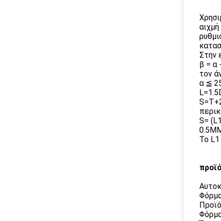
Χρησι
αιχμή
ρυθμι
κατασ
Στην 
β = α
τον ά
α ≦ 2
L=1.5
S=T+2
περικ
S= (L
0.5M
Το L1
προϊό
Αυτοκ
Φόρμα
Προϊό
Φόρμα