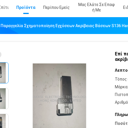
Μας Ελάτε Σε Επαφ
Σπίτι
Προϊόντα
Περίπου Εμείς
Ει
Ή Με
 Παραγγελία Σχηματοποίηση Εγχύσεων Ακρίβειας Βάσεων S136 Ha
Επί π
ακρίβ
Λεπτο
Τόπος 
Μάρκα
Πιστοπ
Αριθμό
Πληρω
Ποσότ