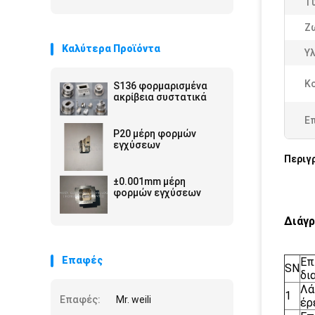
Τ
Ζ
Καλύτερα Προϊόντα
Υ
Κ
S136 φορμαρισμένα
ακρίβεια συστατικά
Ε
P20 μέρη φορμών
εγχύσεων
Περιγ
±0.001mm μέρη
φορμών εγχύσεων
Διάγρ
Επαφές
Επ
SN
δι
Λά
1
Επαφές:
Mr. weili
έρ