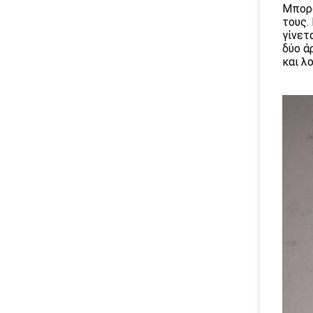
Μπορο
τους.
γίνετ
δύο ά
και λ