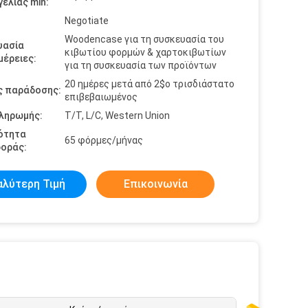
ελίας min:
Negotiate
Woodencase για τη συσκευασία του
υασία
κιβωτίου φορμών & χαρτοκιβωτίων
έρειες:
για τη συσκευασία των προϊόντων
20 ημέρες μετά από 2$ο τρισδιάστατο
ς παράδοσης:
επιβεβαιωμένος
πληρωμής:
T/T, L/C, Western Union
ότητα
65 φόρμες/μήνας
οράς:
αλύτερη Τιμή
Επικοινωνία