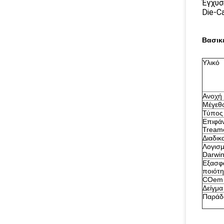
Έγχυσ
Die-C
Βασικ
Υλικό
Ανοχή
Μέγεθ
Τύπος
Επιφάν
Tream
Διαδικ
Λογισμ
Darwi
Εξασφ
ποιότη
COem
Δείγμα
Παράδ