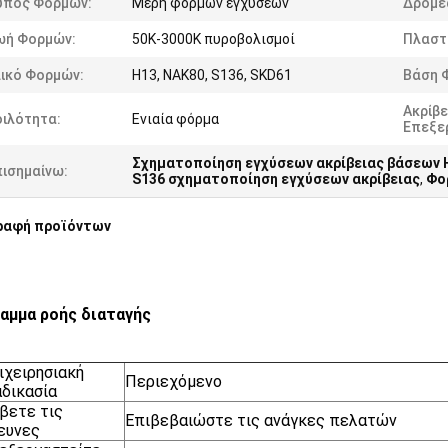
ύπος Φορμών:
Μέρη φορμών εγχύσεων
Δρομέ
ωή Φορμών:
50K-3000K πυροβολισμοί
Πλαστι
λικό Φορμών:
H13, NAK80, S136, SKD61
Βάση 
Ακρίβε
οιλότητα:
Ενιαία φόρμα
Επεξε
Σχηματοποίηση εγχύσεων ακρίβειας βάσεων 
πισημαίνω:
S136 σχηματοποίηση εγχύσεων ακρίβειας
,
Φο
ραφή προϊόντων
αμμα ροής διαταγής
ιχειρησιακή
Περιεχόμενο
αδικασία
βετε τις
Επιβεβαιώστε τις ανάγκες πελατών
ευνες