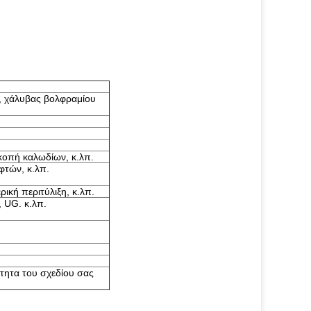
ς, χάλυβας βολφραμίου
κοπή καλωδίων, κ.λπ.
φτών, κ.λπ.
κή περιτύλιξη, κ.λπ.
 UG. κ.λπ.
τητα του σχεδίου σας