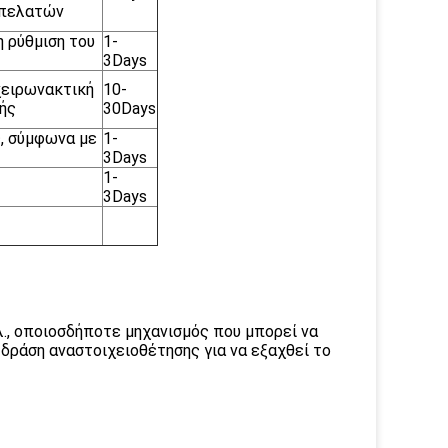
 πελατών
 ρύθμιση του
1-
3Days
 χειρωνακτική
10-
μής
30Days
, σύμφωνα με
1-
3Days
1-
3Days
., οποιοσδήποτε μηχανισμός που μπορεί να
δράση αναστοιχειοθέτησης για να εξαχθεί το