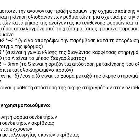
μοποιεί την ανοίγοντας πράξη φορμών της σχηματοποίησης ν
 και η κίνηση ολισθαινόντων ρυθμιστών η μια σχετικά με την 
στών κατά μήκος της ανοίγοντας κατεύθυνσης φορμών και τη
τήσει απαλλαγμένη από το χτύπημα. όπως η εικόνα παρουσιά
εικόνα:
 +2 °~3 ° (για να αποτρέψει την παρέμβαση κατά τη στερέωση
νοιγμα της φόρμας)
5 ° (α είναι η γωνία κλίσης της διαγώνιας καρφίτσας στηριγμ
D (το Λ είναι το μήκος ζευγαρώματος)
 ~ 3mm (το S είναι η οριζόντια απόσταση μετακίνησης του ολ
όπτεται ολοκληρωμένο προϊόν)
1xsina- δ) /cos α (δ είναι το χάσμα μεταξύ της άκρης στηριγ
M
 είναι η κάθετη απόσταση της άκρης στηριγμάτων στον ολισθ
ν χρησιμοποιούμενο:
ίνητη φόρμα συνδετήρων
 συνδετήρων ακρίβειας
ντα εγχύσεων
 μεταλλουργίας σκονών ακρίβειας