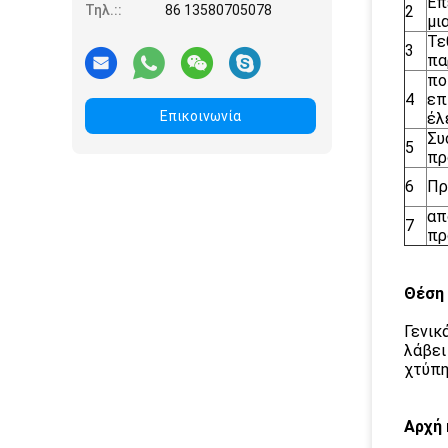
Επ
Τηλ.::
86 13580705078
2
μι
Τε
3
πα
πο
4
επ
Επικοινωνία
έλ
Συ
5
πρ
6
Πρ
απ
7
πρ
Θέση
Γενικ
λάβει
χτύπη
Αρχή 