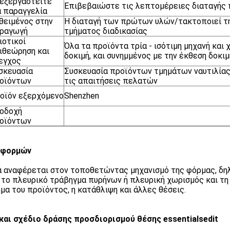
εξεργαστείτε
Επιβεβαιώστε τις λεπτομέρειες διαταγής
α παραγγελία
θειμένος στην
Η διαταγή των πρώτων υλών/τακτοποιεί τη
ραγωγή
τμήματος διαδικασίας
ιοτικοί
Όλα τα προϊόντα τρία - ισότιμη μηχανή και
ιθεώρηση και
δοκιμή, και συνημμένος με την έκθεση δοκι
εγχος
σκευασία
Συσκευασία προϊόντων τμημάτων ναυτιλίας
οϊόντων
τις απαιτήσεις πελατών
οϊόν εξερχόμενο
Shenzhen
οδοχή
οϊόντων
 φορμών
ά αναφέρεται στον τοποθετώντας μηχανισμό της φόρμας, δηλ
 το πλευρικό τράβηγμα πυρήνων ή πλευρική χωρισμός και τη 
μα του προϊόντος, η κατάθλιψη και άλλες θέσεις.
και σχέδιο δράσης προσδιορισμού θέσης essentialsedit