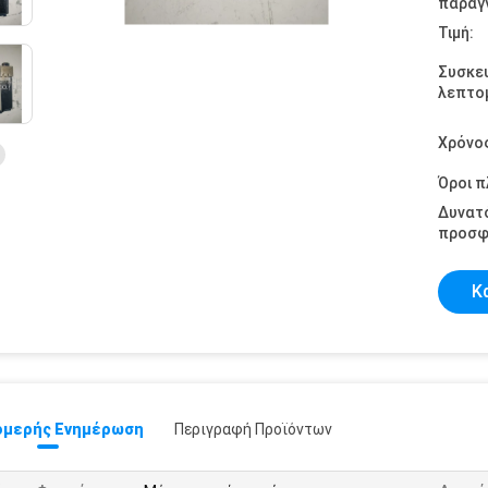
παραγγ
Τιμή:
Συσκε
λεπτομ
Χρόνο
Όροι 
Δυνατ
προσφ
Κ
μερής Ενημέρωση
Περιγραφή Προϊόντων