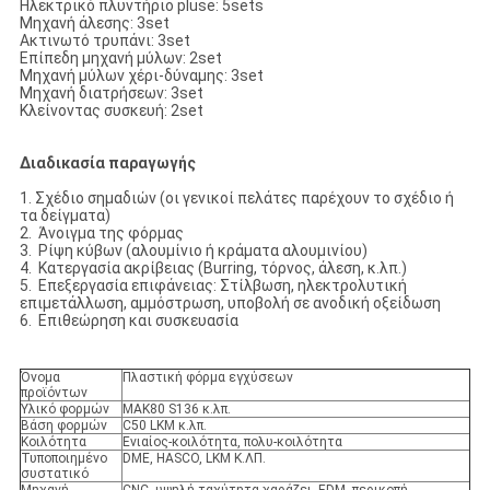
Ηλεκτρικό πλυντήριο pluse: 5sets
Μηχανή άλεσης: 3set
Ακτινωτό τρυπάνι: 3set
Επίπεδη μηχανή μύλων: 2set
Μηχανή μύλων χέρι-δύναμης: 3set
Μηχανή διατρήσεων: 3set
Κλείνοντας συσκευή: 2set
Διαδικασία παραγωγής
1. Σχέδιο σημαδιών (οι γενικοί πελάτες παρέχουν το σχέδιο ή
τα δείγματα)
2. Άνοιγμα της φόρμας
3. Ρίψη κύβων (αλουμίνιο ή κράματα αλουμινίου)
4. Κατεργασία ακρίβειας (Burring, τόρνος, άλεση, κ.λπ.)
5. Επεξεργασία επιφάνειας: Στίλβωση, ηλεκτρολυτική
επιμετάλλωση, αμμόστρωση, υποβολή σε ανοδική οξείδωση
6. Επιθεώρηση και συσκευασία
Όνομα
Πλαστική φόρμα εγχύσεων
προϊόντων
Υλικό φορμών
MAK80 S136 κ.λπ.
Βάση φορμών
C50 LKM κ.λπ.
Κοιλότητα
Ενιαίος-κοιλότητα, πολυ-κοιλότητα
Τυποποιημένο
DME, HASCO, LKM Κ.ΛΠ.
συστατικό