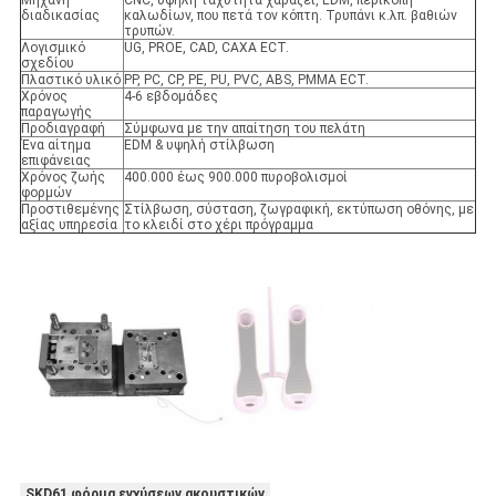
Μηχανή
CNC, υψηλή ταχύτητα χαράζει, EDM, περικοπή
διαδικασίας
καλωδίων, που πετά τον κόπτη. Τρυπάνι κ.λπ. βαθιών
τρυπών.
Λογισμικό
UG, PROE, CAD, CAXA ECT.
σχεδίου
Πλαστικό υλικό
PP, PC, CP, PE, PU, PVC, ABS, PMMA ECT.
Χρόνος
4-6 εβδομάδες
παραγωγής
Προδιαγραφή
Σύμφωνα με την απαίτηση του πελάτη
Ένα αίτημα
EDM & υψηλή στίλβωση
επιφάνειας
Χρόνος ζωής
400.000 έως 900.000 πυροβολισμοί
φορμών
Προστιθεμένης
Στίλβωση, σύσταση, ζωγραφική, εκτύπωση οθόνης, με
αξίας υπηρεσία
το κλειδί στο χέρι πρόγραμμα
SKD61 φόρμα εγχύσεων ακουστικών