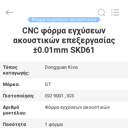
TAKDA
PRECISE
MOULD
FACTORY.
All
Φόρμα εγχύσεων ακουστικών
Rights
Reserved.
CNC φόρμα εγχύσεων
ΣΠΊΤΙ
ακουστικών επεξεργασίας
ΠΡΟΪΌΝΤΑ
±0.01mm SKD61
ΠΕΡΊΠΟΥ
Τόπος
Dongguan Κίνα
καταγωγής:
ΕΜΕΊΣ
Μάρκα:
GT
ΓΎΡΟΣ
Πιστοποίηση:
ISO 9001 , IGS
ΕΡΓΟΣΤΑΣΊΩΝ
Αριθμό
Φόρμα εγχύσεων ακουστικών
μοντέλου:
ΠΟΙΟΤΙΚΌΣ
Ποσότητα
1 φόρμα