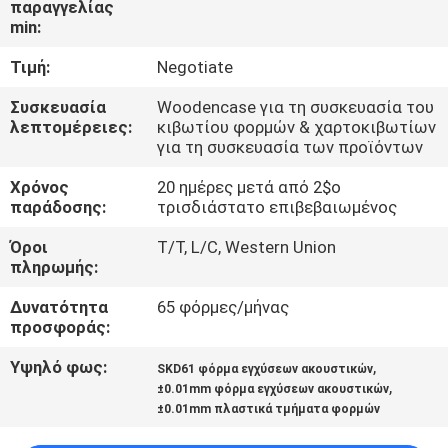
παραγγελίας
ΈΛΕΓΧΟΣ
min:
Τιμή:
Negotiate
ΜΑΣ
ΕΛΆΤΕ
Συσκευασία
Woodencase για τη συσκευασία του
λεπτομέρειες:
κιβωτίου φορμών & χαρτοκιβωτίων
ΣΕ
για τη συσκευασία των προϊόντων
ΕΠΑΦΉ
Χρόνος
20 ημέρες μετά από 2$ο
παράδοσης:
τρισδιάστατο επιβεβαιωμένος
ΜΕ
Όροι
T/T, L/C, Western Union
πληρωμής:
ΕΙΔΉΣΕΙΣ
Δυνατότητα
65 φόρμες/μήνας
προσφοράς:
ΖΗΤΉΣΤΕ
Υψηλό φως:
,
ΈΝΑ
SKD61 φόρμα εγχύσεων ακουστικών
,
±0.01mm φόρμα εγχύσεων ακουστικών
ΑΠΌΣΠΑΣΜΑ
±0.01mm πλαστικά τμήματα φορμών