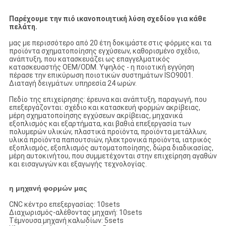
Παρέχουμε την πιό ικανοποιητική λύση σχεδίου για κάθε
πελάτη.
μας με περισσότερο από 20 έτη δοκιμάστε στις φόρμες και τα
προϊόντα σχηματοποίησης εγχύσεων, καθορισμένο σχέδιο,
ανάπτυξη, που κατασκευάζει ως επαγγελματικός
κατασκευαστής OEM/ODM. Υψηλός - η ποιοτική εγγύηση
πέρασε την επικύρωση ποιοτικών συστημάτων ISO9001.
Διαταγή δειγμάτων. υπηρεσία 24 ωρών.
Πεδίο της επιχείρησης: έρευνα και ανάπτυξη, παραγωγή, που
επεξεργάζονται: σχέδιο και κατασκευή φορμών ακρίβειας,
μέρη σχηματοποίησης εγχύσεων ακρίβειας, μηχανικά
εξοπλισμός και εξαρτήματα, και βαθιά επεξεργασία των
πολυμερών υλικών, πλαστικά προϊόντα, προϊόντα μετάλλων,
υλικά προϊόντα παπουτσιών, ηλεκτρονικά προϊόντα, ιατρικός
εξοπλισμός, εξοπλισμός αυτοματοποίησης, δώρα διαδικασίας,
μέρη αυτοκινήτου, που συμμετέχονται στην επιχείρηση αγαθών
και εισαγωγών και εξαγωγής τεχνολογίας.
η μηχανή φορμών μας
CNC κέντρο επεξεργασίας: 10sets
Διαχωρισμός-αλέθοντας μηχανή: 10sets
Τέμνουσα μηχανή καλωδίων: 5sets